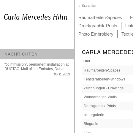
Startseite
Raumarbeiten-Spaces
F
Druckgraphik-Prints
Lin
Photo Embroidery
Textil
CARLA MERCEDE
NACHRICHTEN
Titel
"co.mmission", permanent installation at
DUCTAC, Mall of the Emirates, Dubai
Raumarbeiten-Spaces
05.11.2013
Fensterarbeiten-Windows
Zeichnungen - Drawings
Wandarbeiten-Walls
Druckgraphik-Prints
bildergalerie
Biografie
Links