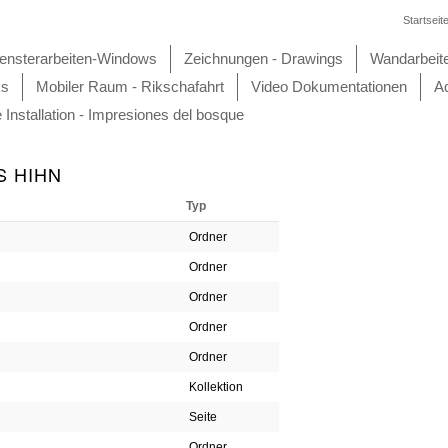
Startseit
ensterarbeiten-Windows
Zeichnungen - Drawings
Wandarbeit
ks
Mobiler Raum - Rikschafahrt
Video Dokumentationen
Aq
e Installation - Impresiones del bosque
S HIHN
Typ
Ordner
Ordner
Ordner
Ordner
Ordner
Kollektion
Seite
Ordner